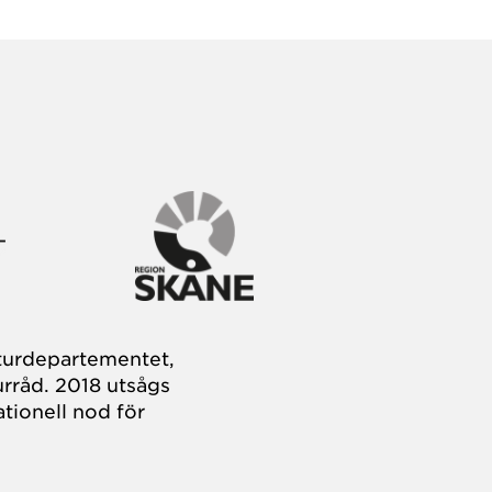
turdepartementet,
rråd. 2018 utsågs
tionell nod för