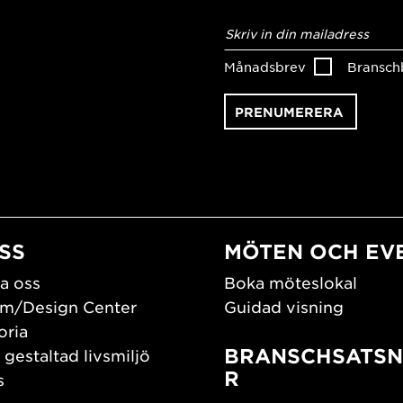
E-
postadress
*
Månadsbrev
Bransch
SS
MÖTEN OCH EV
a oss
Boka möteslokal
m/Design Center
Guidad visning
oria
BRANSCHSATSN
 gestaltad livsmiljö
R
s