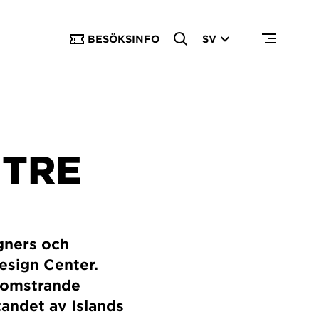
BESÖKSINFO
SV
NTRE
gners och
Design Center.
blomstrande
tandet av Islands