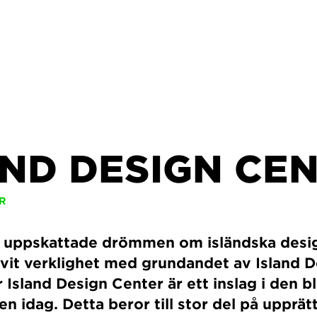
AND DESIGN CE
R
 uppskattade drömmen om isländska desi
livit verklighet med grundandet av Island 
Island Design Center är ett inslag i den 
en idag. Detta beror till stor del på upprät