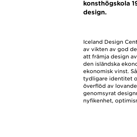
konsthögskola 19
design.
Iceland Design Cen
av vikten av god des
att främja design a
den isländska ekon
ekonomisk vinst. Så
tydligare identitet 
överflöd av lovande
genomsyrat designm
nyfikenhet, optimi