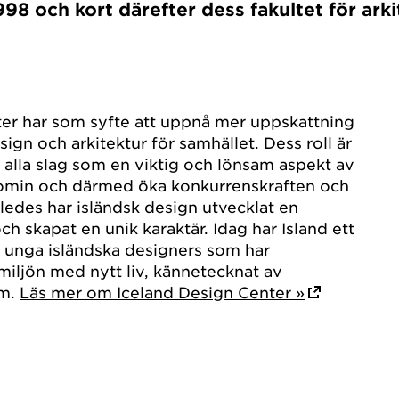
98 och kort därefter dess fakultet för ark
ter har som syfte att uppnå mer uppskattning
ign och arkitektur för samhället. Dess roll är
v alla slag som en viktig och lönsam aspekt av
omin och därmed öka konkurrenskraften och
ledes har isländsk design utvecklat en
och skapat en unik karaktär. Idag har Island ett
 unga isländska designers som har
iljön med nytt liv, kännetecknat av
sm.
Läs mer om Iceland Design Center »