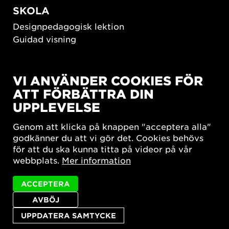
SKOLA
Designpedagogisk lektion
Guidad visning
HÅLLBAR UTVECKLING
VI ANVÄNDER COOKIES FÖR
New European Bauhaus
ATT FÖRBÄTTRA DIN
SUSTAINORDIC
UPPLEVELSE
Share Future Living
Lek för demokrati
Genom att klicka på knappen "acceptera alla"
What Matter_s
godkänner du att vi gör det. Cookies behövs
för att du ska kunna titta på videor på vår
webbplats.
Mer information
ACCEPTERA
AVBÖJ
Integritetspolicy
Tillgänglighetsredogörelse
Sajtkarta
Cookie-inställningar
UPPDATERA SAMTYCKE
© 2026 Form/Design Center