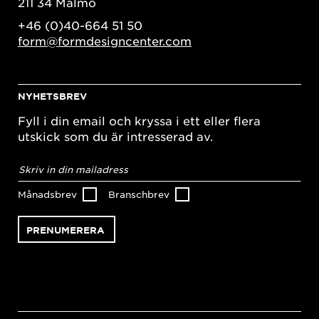
211 34 Malmö
+46 (0)40-664 51 50
form@formdesigncenter.com
NYHETSBREV
Fyll i din email och kryssa i ett eller flera
utskick som du är intresserad av.
E-
postadress
*
Månadsbrev
Branschbrev