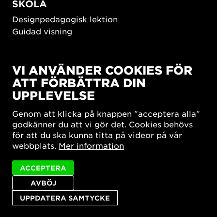
SKOLA
Designpedagogisk lektion
Guidad visning
HÅLLBAR UTVECKLING
VI ANVÄNDER COOKIES FÖR
New European Bauhaus
ATT FÖRBÄTTRA DIN
SUSTAINORDIC
UPPLEVELSE
Share Future Living
Lek för demokrati
Genom att klicka på knappen "acceptera alla"
What Matter_s
godkänner du att vi gör det. Cookies behövs
för att du ska kunna titta på videor på vår
webbplats.
Mer information
ACCEPTERA
AVBÖJ
Integritetspolicy
Tillgänglighetsredogörelse
Sajtkarta
Cookie-inställningar
UPPDATERA SAMTYCKE
© 2026 Form/Design Center