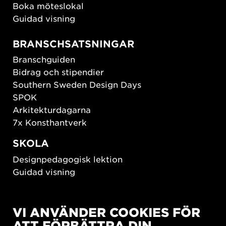
Boka möteslokal
Guidad visning
BRANSCHSATSNINGAR
Branschguiden
Bidrag och stipendier
Southern Sweden Design Days
SPOK
Arkitekturdagarna
7x Konsthantverk
SKOLA
Designpedagogisk lektion
Guidad visning
HÅLLBAR UTVECKLING
VI ANVÄNDER COOKIES FÖR
New European Bauhaus
ATT FÖRBÄTTRA DIN
SUSTAINORDIC