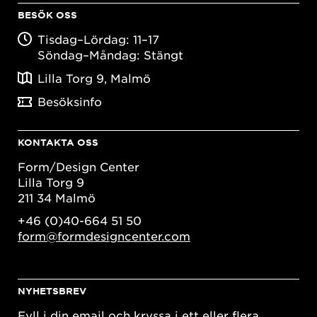
BESÖK OSS
Tisdag–Lördag: 11–17
Söndag–Måndag: Stängt
Lilla Torg 9, Malmö
Besöksinfo
KONTAKTA OSS
Form/Design Center
Lilla Torg 9
211 34 Malmö
+46 (0)40-664 51 50
form@formdesigncenter.com
NYHETSBREV
Fyll i din email och kryssa i ett eller flera