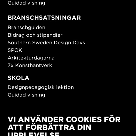
Guidad visning
BRANSCHSATSNINGAR
Branschguiden
Bidrag och stipendier
Southern Sweden Design Days
SPOK
Arkitekturdagarna
7x Konsthantverk
SKOLA
Designpedagogisk lektion
Guidad visning
HÅLLBAR UTVECKLING
VI ANVÄNDER COOKIES FÖR
New European Bauhaus
ATT FÖRBÄTTRA DIN
SUSTAINORDIC
UPPLEVELSE
Share Future Living