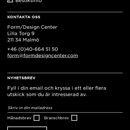
Besöksinfo
KONTAKTA OSS
Form/Design Center
Lilla Torg 9
211 34 Malmö
+46 (0)40-664 51 50
form@formdesigncenter.com
NYHETSBREV
Fyll i din email och kryssa i ett eller flera
utskick som du är intresserad av.
E-
postadress
*
Månadsbrev
Branschbrev