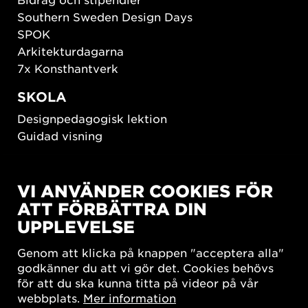
Southern Sweden Design Days
SPOK
Arkitekturdagarna
7x Konsthantverk
SKOLA
Designpedagogisk lektion
Guidad visning
HÅLLBAR UTVECKLING
VI ANVÄNDER COOKIES FÖR
New European Bauhaus
ATT FÖRBÄTTRA DIN
SUSTAINORDIC
UPPLEVELSE
Share Future Living
Lek för demokrati
Genom att klicka på knappen "acceptera alla"
What Matter_s
godkänner du att vi gör det. Cookies behövs
för att du ska kunna titta på videor på vår
webbplats.
Mer information