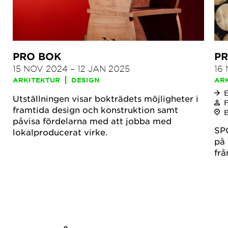
PRO BOK
PR
15 NOV 2024
–
12 JAN 2025
16
ARKITEKTUR
DESIGN
AR
Utställningen visar bokträdets möjligheter i
F
framtida design och konstruktion samt
påvisa fördelarna med att jobba med
SPO
lokalproducerat virke.
på 
frå