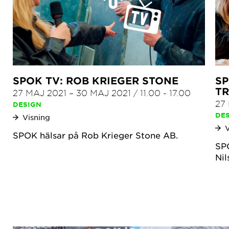
SPOK TV: ROB KRIEGER STONE
SP
T
27 MAJ 2021
–
30 MAJ 2021
/
11.00
-
17.00
27
DESIGN
DE
Visning
SPOK hälsar på Rob Krieger Stone AB.
SPO
Nil