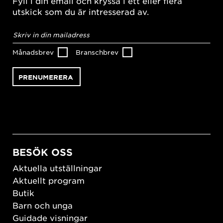
Fyll i din email och kryssa i ett eller flera
utskick som du är intresserad av.
E-
postadress
*
Månadsbrev
Branschbrev
BESÖK OSS
Aktuella utställningar
Aktuellt program
Butik
Barn och unga
Guidade visningar