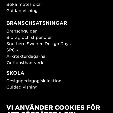
Boka möteslokal
Guidad visning
BRANSCHSATSNINGAR
Branschguiden
Bidrag och stipendier
Southern Sweden Design Days
SPOK
Arkitekturdagarna
7x Konsthantverk
SKOLA
Designpedagogisk lektion
Guidad visning
HÅLLBAR UTVECKLING
VI ANVÄNDER COOKIES FÖR
New European Bauhaus