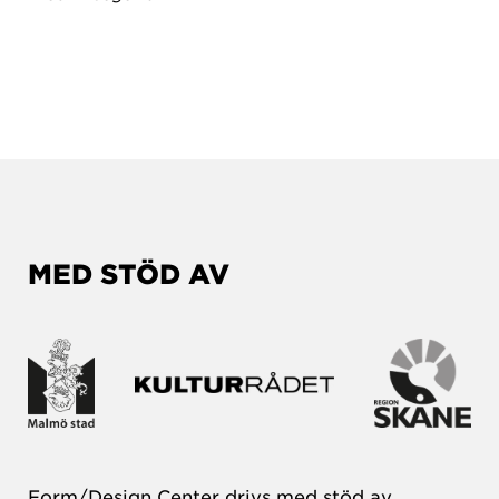
MED STÖD AV
Form/Design Center drivs med stöd av