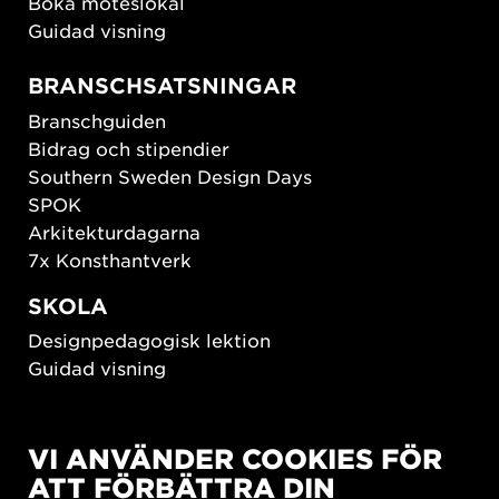
Boka möteslokal
Guidad visning
BRANSCHSATSNINGAR
Branschguiden
Bidrag och stipendier
Southern Sweden Design Days
SPOK
Arkitekturdagarna
7x Konsthantverk
SKOLA
Designpedagogisk lektion
Guidad visning
HÅLLBAR UTVECKLING
VI ANVÄNDER COOKIES FÖR
New European Bauhaus
ATT FÖRBÄTTRA DIN
SUSTAINORDIC