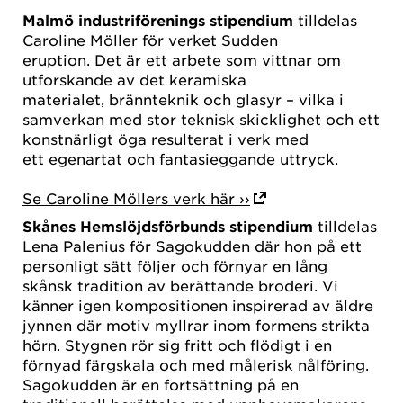
Malmö industriförenings stipendium
tilldelas
Caroline Möller för verket Sudden
eruption. Det är ett arbete som vittnar om
utforskande av det keramiska
materialet, brännteknik och glasyr – vilka i
samverkan med stor teknisk skicklighet och ett
konstnärligt öga resulterat i verk med
ett egenartat och fantasieggande uttryck.
Se Caroline Möllers verk här ››
Skånes Hemslöjdsförbunds stipendium
tilldelas
Lena Palenius för Sagokudden där hon på ett
personligt sätt följer och förnyar en lång
skånsk tradition av berättande broderi. Vi
känner igen kompositionen inspirerad av äldre
jynnen där motiv myllrar inom formens strikta
hörn. Stygnen rör sig fritt och flödigt i en
förnyad färgskala och med målerisk nålföring.
Sagokudden är en fortsättning på en