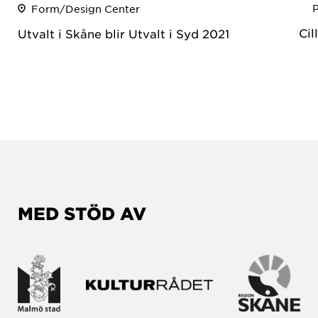
P
Form/Design Center
Cil
Utvalt i Skåne blir Utvalt i Syd 2021
MED STÖD AV