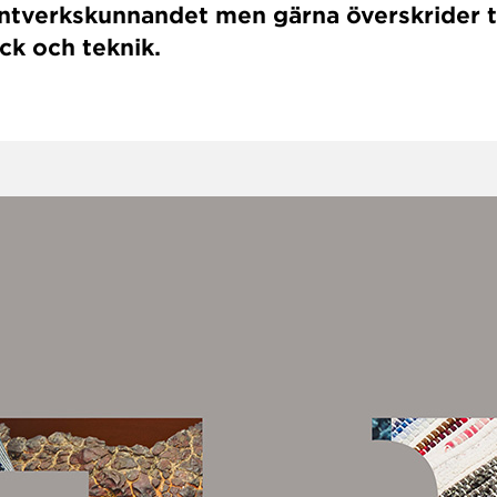
ntverkskunnandet men gärna överskrider tr
yck och teknik.