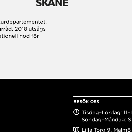
turdepartementet,
rråd. 2018 utsågs
tionell nod för
BESÖK OSS
Tisdag–Lördag: 11–
Söndag–Måndag: S
Lilla Torg 9, Malmö