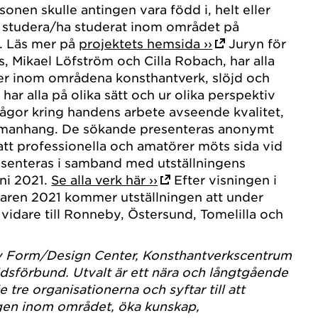
onen skulle antingen vara född i, helt eller
ler studera/ha studerat inom området på
å. Läs mer på
projektets hemsida ››
Juryn för
s, Mikael Löfström och Cilla Robach, har alla
er inom områdena konsthantverk, slöjd och
ar alla på olika sätt och ur olika perspektiv
frågor kring handens arbete avseende kvalitet,
mmanhang. De sökande presenteras anonymt
 att professionella och amatörer möts sida vid
esenteras i samband med utställningens
ni 2021.
Se alla verk här ››
Efter visningen i
ren 2021 kommer utställningen att under
vidare till Ronneby, Östersund, Tomelilla och
av Form/Design Center, Konsthantverkscentrum
sförbund. Utvalt är ett nära och långtgående
tre organisationerna och syftar till att
ngen inom området, öka kunskap,