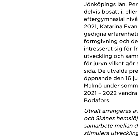
Jönköpings län. Pers
delvis bosatt i, el
eftergymnasial niv
2021, Katarina Evan
gedigna erfarenhet
formgivning och de h
intresserat sig för 
utveckling och sa
för juryn vilket gör
sida. De utvalda pr
öppnande den 16 ju
Malmö under somma
2021 – 2022 vandra 
Bodafors.
Utvalt arrangeras 
och Skånes hemslöjd
samarbete mellan de 
stimulera utveckli