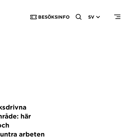
BESÖKSINFO
SV
rksdrivna
råde: här
 och
muntra arbeten