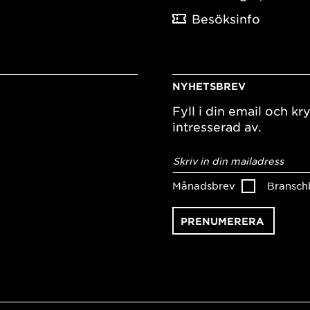
Besöksinfo
NYHETSBREV
Fyll i din email och kry
intresserad av.
E-
postadress
*
Månadsbrev
Bransch