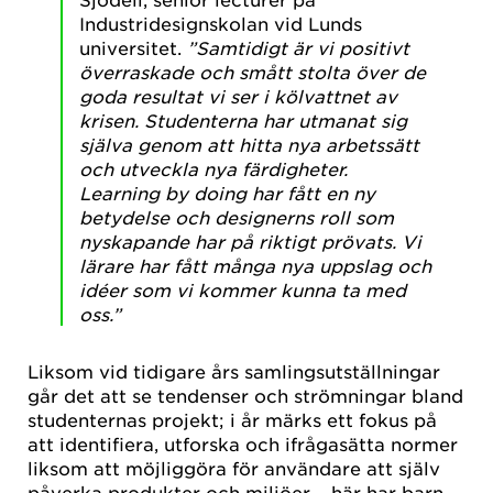
Industridesignskolan vid Lunds
universitet.
”Samtidigt är vi positivt
överraskade och smått stolta över de
goda resultat vi ser
i kölvattnet av
krisen. Studenterna har utmanat sig
själva genom att hitta nya arbetssätt
och utveckla nya färdigheter.
Learning by doing har fått en ny
betydelse och designerns roll som
nyskapande har på riktigt prövats. Vi
lärare har fått många nya uppslag och
idéer som vi kommer kunna ta med
oss.”
Liksom vid tidigare års samlingsutställningar
går det att se tendenser och strömningar bland
studenternas projekt; i år märks ett fokus på
att identifiera, utforska och ifrågasätta normer
liksom att möjliggöra för användare att själv
påverka produkter och miljöer – här har barn