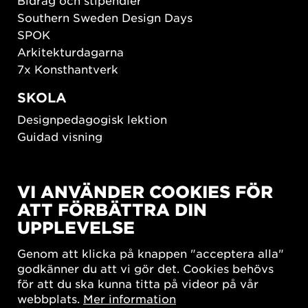
Bidrag och stipendier
Southern Sweden Design Days
SPOK
Arkitekturdagarna
7x Konsthantverk
SKOLA
Designpedagogisk lektion
Guidad visning
HÅLLBAR UTVECKLING
VI ANVÄNDER COOKIES FÖR
New European Bauhaus
ATT FÖRBÄTTRA DIN
SUSTAINORDIC
UPPLEVELSE
Share Future Living
Lek för demokrati
Genom att klicka på knappen "acceptera alla"
What Matter_s
godkänner du att vi gör det. Cookies behövs
för att du ska kunna titta på videor på vår
webbplats.
Mer information