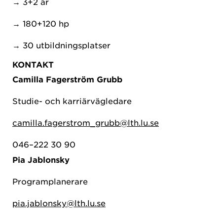
→ 3+2 år
→ 180+120 hp
→ 30 utbildningsplatser
KONTAKT
Camilla Fagerström Grubb
Studie- och karriärvägledare
camilla.fagerstrom_grubb@lth.lu.se
046–222 30 90
Pia Jablonsky
Programplanerare
pia.jablonsky@lth.lu.se