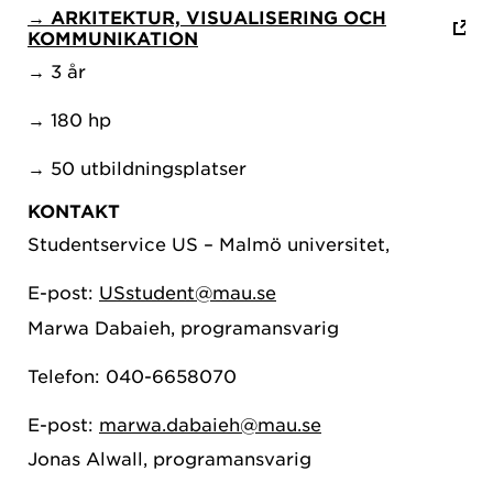
→ ARKITEKTUR, VISUALISERING OCH
KOMMUNIKATION
→ 3 år
→ 180 hp
→ 50 utbildningsplatser
KONTAKT
Studentservice US – Malmö universitet,
E-post:
USstudent@mau.se
Marwa Dabaieh, programansvarig
Telefon: 040-6658070
E-post:
marwa.dabaieh@mau.se
Jonas Alwall, programansvarig