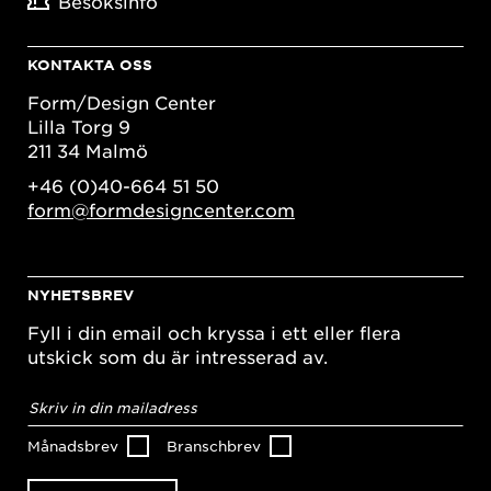
Besöksinfo
KONTAKTA OSS
Form/Design Center
Lilla Torg 9
211 34 Malmö
+46 (0)40-664 51 50
form@formdesigncenter.com
NYHETSBREV
Fyll i din email och kryssa i ett eller flera
utskick som du är intresserad av.
E-
postadress
*
Månadsbrev
Branschbrev