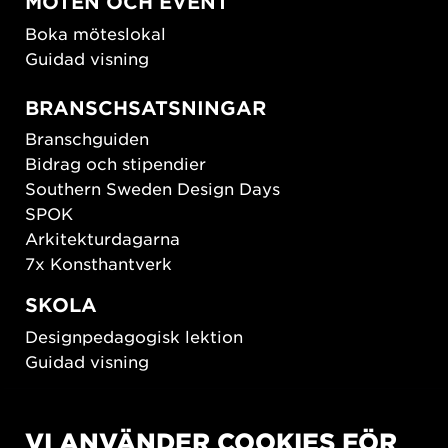
MÖTEN OCH EVENT
Boka möteslokal
Guidad visning
BRANSCHSATSNINGAR
Branschguiden
Bidrag och stipendier
Southern Sweden Design Days
SPOK
Arkitekturdagarna
7x Konsthantverk
SKOLA
Designpedagogisk lektion
Guidad visning
HÅLLBAR UTVECKLING
VI ANVÄNDER COOKIES FÖR
New European Bauhaus