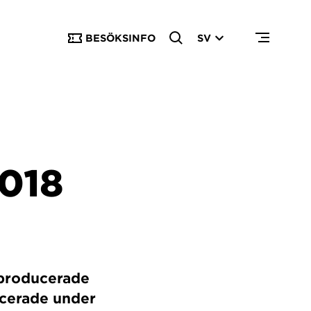
BESÖKSINFO
SV
018
 producerade
licerade under