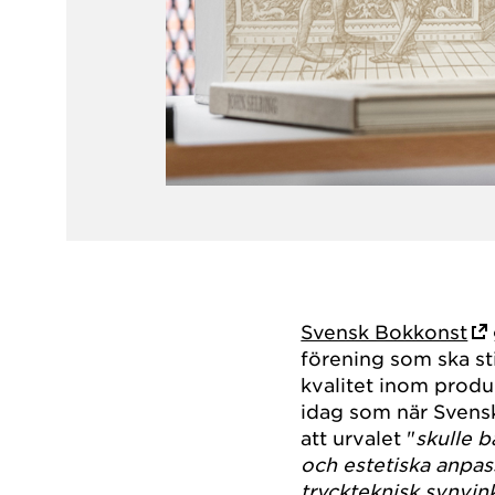
Svensk Bokkonst
förening som ska st
kvalitet inom prod
idag som när Svensk
att urvalet "
skulle 
och estetiska anpas
tryckteknisk synvin