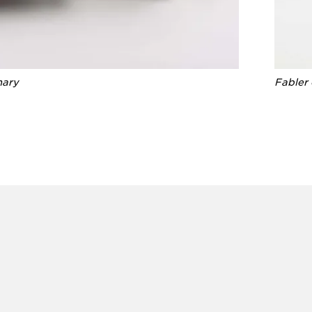
nary
Fabler 