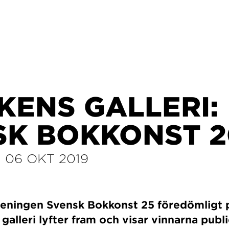
IKENS GALLERI:
SK BOKKONST 2
–
06 OKT 2019
öreningen Svensk Bokkonst 25 föredömligt
 galleri lyfter fram och visar vinnarna pub