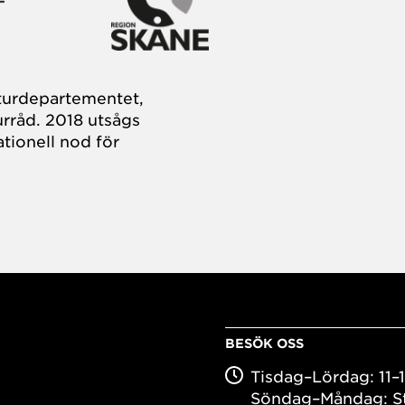
turdepartementet,
rråd. 2018 utsågs
tionell nod för
BESÖK OSS
Tisdag–Lördag: 11–
Söndag–Måndag: S