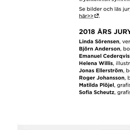
Se bilder och läs j
här>>
.
2018 ÅRS JURY
Linda Sörensen
, v
Björn Anderson
, b
Emanuel Cederqvis
Helena Willis
, illust
Jonas Ellerström
, 
Roger Johansson
, 
Matilda Plöjel
, graf
Sofia Scheutz
, graf