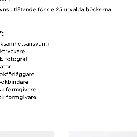
uryns utlåtande för de 25 utvalda böckerna
:
erksamhetsansvarig
oktryckare
t
, fotograf
ratör
bokförläggare
bokbindare
isk formgivare
isk formgivare