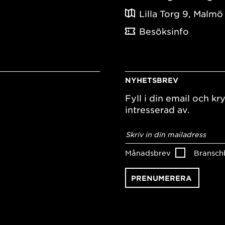
Lilla Torg 9, Malmö
Besöksinfo
NYHETSBREV
Fyll i din email och kry
intresserad av.
E-
postadress
*
Månadsbrev
Bransch