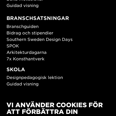
Guidad visning
BRANSCHSATSNINGAR
Branschguiden
Bidrag och stipendier
Southern Sweden Design Days
SPOK
Arkitekturdagarna
7x Konsthantverk
SKOLA
Designpedagogisk lektion
Guidad visning
HÅLLBAR UTVECKLING
VI ANVÄNDER COOKIES FÖR
New European Bauhaus
ATT FÖRBÄTTRA DIN
SUSTAINORDIC