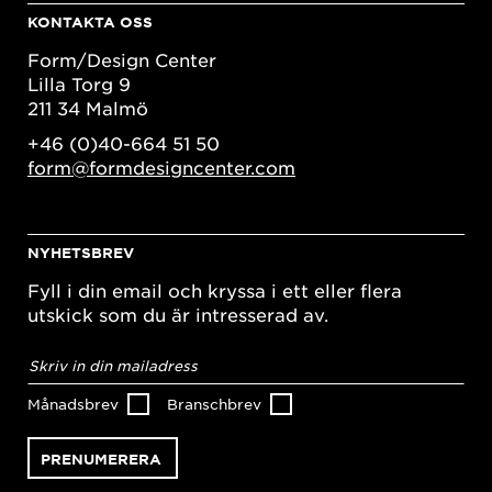
KONTAKTA OSS
Form/Design Center
Lilla Torg 9
211 34 Malmö
+46 (0)40-664 51 50
form@formdesigncenter.com
NYHETSBREV
Fyll i din email och kryssa i ett eller flera
utskick som du är intresserad av.
E-
postadress
*
Månadsbrev
Branschbrev