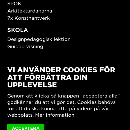
SPOK
Arkitekturdagarna
7x Konsthantverk
SKOLA
Designpedagogisk lektion
Guidad visning
HÅLLBAR UTVECKLING
VI ANVÄNDER COOKIES FÖR
New European Bauhaus
ATT FÖRBÄTTRA DIN
SUSTAINORDIC
UPPLEVELSE
Share Future Living
Lek för demokrati
Genom att klicka på knappen "acceptera alla"
What Matter_s
godkänner du att vi gör det. Cookies behövs
för att du ska kunna titta på videor på vår
webbplats.
Mer information
ACCEPTERA