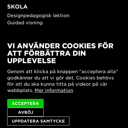
SKOLA
Designpedagogisk lektion
Guidad visning
HÅLLBAR UTVECKLING
VI ANVÄNDER COOKIES FÖR
New European Bauhaus
ATT FÖRBÄTTRA DIN
SUSTAINORDIC
UPPLEVELSE
Share Future Living
Lek för demokrati
Genom att klicka på knappen "acceptera alla"
What Matter_s
godkänner du att vi gör det. Cookies behövs
för att du ska kunna titta på videor på vår
webbplats.
Mer information
ACCEPTERA
AVBÖJ
Integritetspolicy
Tillgänglighetsredogörelse
Sajtkarta
Cookie-inställningar
UPPDATERA SAMTYCKE
© 2026 Form/Design Center