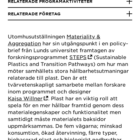
RELATERADE PROGRAMAKTIVITETER
RELATERADE FÖRETAG
Utomhusutställningen
Materiality &
Aggregation
har sin utgångspunkt i en policy-
brief från Lunds universitet framtagen av
forskningsprogrammet
STEPS
(Sustainable
Plastics and Transition Pathways) om hur man
möter samhällets stora hållbarhetsutmaningar
relaterade till plast. Den är ett
tvärvetenskapligt samarbete mellan forskare
inom programmet och designer
Kajsa Willner
. Plast har en viktig roll att
spela för en mer hållbar framtid genom dess
materialegenskaper och funktionalitet men
samtidigt måste materialets baksidor
uppmärksammas. De fem vägarna; minskad
konsumtion, ökad återvinning, färre typer,
biobaserad plast och biologiskt nedbrytbar