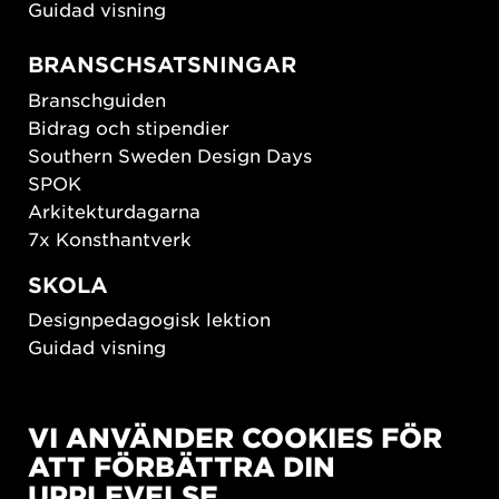
Guidad visning
BRANSCHSATSNINGAR
Branschguiden
Bidrag och stipendier
Southern Sweden Design Days
SPOK
Arkitekturdagarna
7x Konsthantverk
SKOLA
Designpedagogisk lektion
Guidad visning
HÅLLBAR UTVECKLING
VI ANVÄNDER COOKIES FÖR
New European Bauhaus
ATT FÖRBÄTTRA DIN
SUSTAINORDIC
UPPLEVELSE
Share Future Living