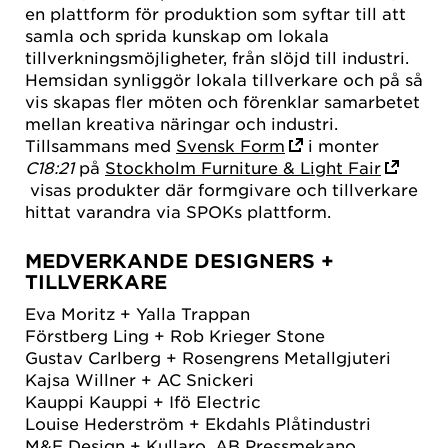
en plattform för produktion som syftar till att
samla och sprida kunskap om lokala
tillverkningsmöjligheter, från slöjd till industri.
Hemsidan synliggör lokala tillverkare och på så
vis skapas fler möten och förenklar samarbetet
mellan kreativa näringar och industri.
Tillsammans med
Svensk Form
i monter
C18:21
på
Stockholm Furniture & Light Fair
visas produkter där formgivare och tillverkare
hittat varandra via SPOKs plattform.
MEDVERKANDE DESIGNERS +
TILLVERKARE
Eva Moritz + Yalla Trappan
Förstberg Ling + Rob Krieger Stone
Gustav Carlberg + Rosengrens Metallgjuteri
Kajsa Willner + AC Snickeri
Kauppi Kauppi + Ifö Electric
Louise Hederström + Ekdahls Plåtindustri
M&E Design + Kullaro, AB Pressmekano