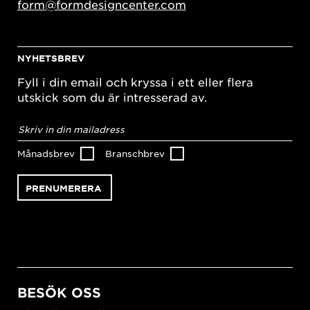
form@formdesigncenter.com
NYHETSBREV
Fyll i din email och kryssa i ett eller flera
utskick som du är intresserad av.
E-
postadress
*
Månadsbrev
Branschbrev
BESÖK OSS