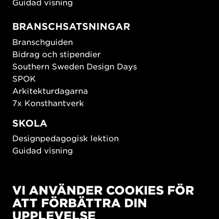
Guidad visning
BRANSCHSATSNINGAR
Branschguiden
Bidrag och stipendier
Southern Sweden Design Days
SPOK
Arkitekturdagarna
7x Konsthantverk
SKOLA
Designpedagogisk lektion
Guidad visning
HÅLLBAR UTVECKLING
VI ANVÄNDER COOKIES FÖR
New European Bauhaus
ATT FÖRBÄTTRA DIN
SUSTAINORDIC
UPPLEVELSE
Share Future Living