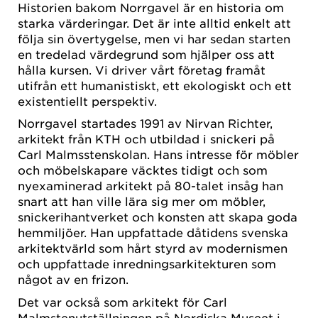
Historien bakom Norrgavel är en historia om
starka värderingar. Det är inte alltid enkelt att
följa sin övertygelse, men vi har sedan starten
en tredelad värdegrund som hjälper oss att
hålla kursen. Vi driver vårt företag framåt
utifrån ett humanistiskt, ett ekologiskt och ett
existentiellt perspektiv.
Norrgavel startades 1991 av Nirvan Richter,
arkitekt från KTH och utbildad i snickeri på
Carl Malmsstenskolan. Hans intresse för möbler
och möbelskapare väcktes tidigt och som
nyexaminerad arkitekt på 80-talet insåg han
snart att han ville lära sig mer om möbler,
snickerihantverket och konsten att skapa goda
hemmiljöer. Han uppfattade dåtidens svenska
arkitektvärld som hårt styrd av modernismen
och uppfattade inredningsarkitekturen som
något av en frizon.
Det var också som arkitekt för Carl
Malmstenutställningen på Nordiska Museet i