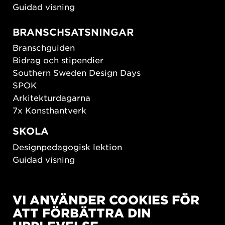
Guidad visning
BRANSCHSATSNINGAR
Branschguiden
Bidrag och stipendier
Southern Sweden Design Days
SPOK
Arkitekturdagarna
7x Konsthantverk
SKOLA
Designpedagogisk lektion
Guidad visning
HÅLLBAR UTVECKLING
VI ANVÄNDER COOKIES FÖR
New European Bauhaus
ATT FÖRBÄTTRA DIN
SUSTAINORDIC
Share Future Living