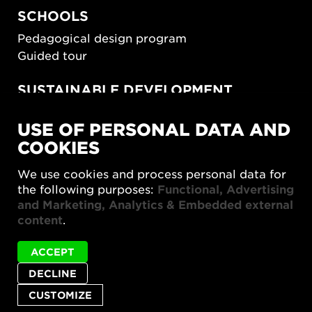
SCHOOLS
Pedagogical design program
Guided tour
SUSTAINABLE DEVELOPMENT
New European Bauhaus
USE OF PERSONAL DATA AND
SUSTAINORDIC
COOKIES
Share Future Living
Play for Democracy
We use cookies and process personal data for
What Matter_s
the following purposes:
Functional, Advertising
and Marketing, Analytics & Embedded external
content
.
ACCEPT
DECLINE
Privacy policy
Accessibility report
Site map
Cookie settings
CUSTOMIZE
© 2026 Form/Design Center