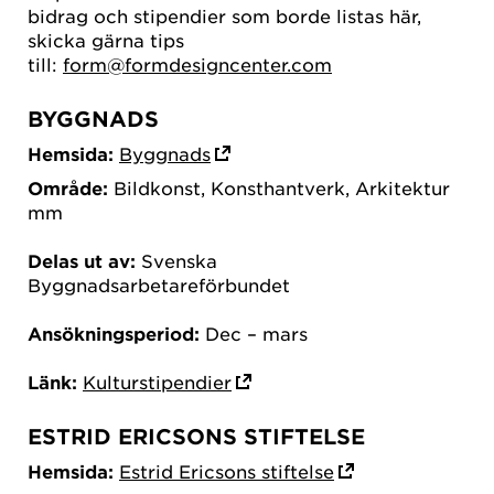
bidrag och stipendier som borde listas här,
skicka gärna tips
till:
form@formdesigncenter.com
BYGGNADS
Hemsida:
Byggnads
Område:
Bildkonst, Konsthantverk, Arkitektur
mm
Delas ut av:
Svenska
Byggnadsarbetareförbundet
Ansökningsperiod:
Dec – mars
Länk:
Kulturstipendier
ESTRID ERICSONS STIFTELSE
Hemsida:
Estrid Ericsons stiftelse