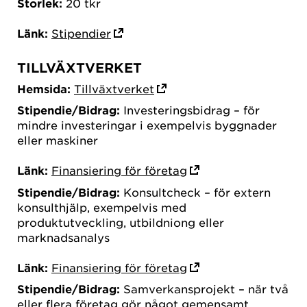
Storlek:
20 tkr
Länk:
Stipendier
TILLVÄXTVERKET
Hemsida:
Tillväxtverket
Stipendie/Bidrag:
Investeringsbidrag – för
mindre investeringar i exempelvis byggnader
eller maskiner
Länk:
Finansiering för företag
Stipendie/Bidrag:
Konsultcheck – för extern
konsulthjälp, exempelvis med
produktutveckling, utbildniong eller
marknadsanalys
Länk:
Finansiering för företag
Stipendie/Bidrag:
Samverkansprojekt – när två
eller flera företag gör något gemensamt