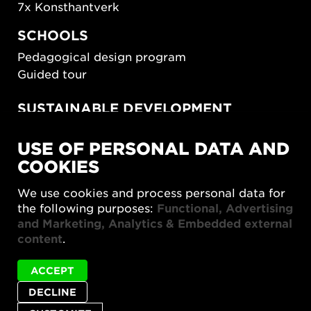
7x Konsthantverk
SCHOOLS
Pedagogical design program
Guided tour
SUSTAINABLE DEVELOPMENT
New European Bauhaus
USE OF PERSONAL DATA AND
SUSTAINORDIC
COOKIES
Share Future Living
Play for Democracy
We use cookies and process personal data for
What Matter_s
the following purposes:
Functional, Advertising
and Marketing, Analytics & Embedded external
content
.
ACCEPT
Status
Abar Dorte Mandrup + eftermingel is not
DECLINE
Privacy policy
Accessibility report
Site map
message
available in English.
Cookie settings