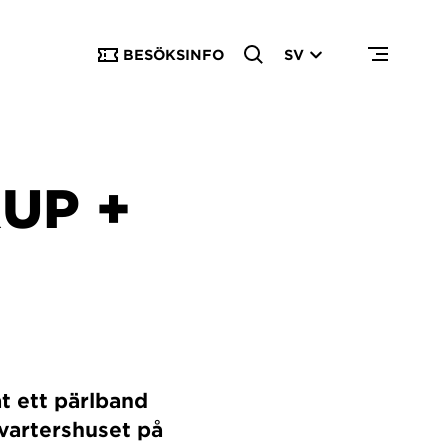
BESÖKSINFO
SV
UP +
t ett pärlband
vartershuset på