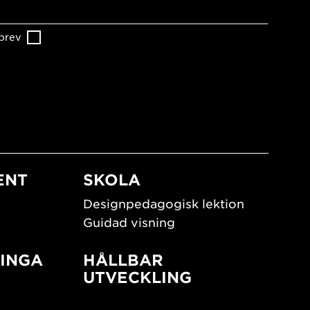
brev
ENT
SKOLA
Designpedagogisk lektion
Guidad visning
INGA
HÅLLBAR
UTVECKLING
New European Bauhaus