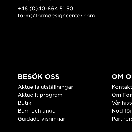
+46 (0)40-664 51 50
form@formdesigncenter.com
BESÖK OSS
OM O
Aktuella utställningar
Kontakt
Aktuellt program
Om For
Butik
Vår hist
Barn och unga
Nod för
Guidade visningar
Partner
Tillgänglighet
Jobba h