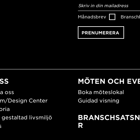
E-
postadress
*
Månadsbrev
Bransch
SS
MÖTEN OCH EV
a oss
Boka möteslokal
m/Design Center
Guidad visning
oria
BRANSCHSATSN
 gestaltad livsmiljö
R
s
os oss
Branschguiden