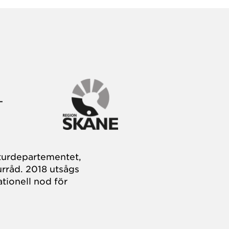
turdepartementet,
rråd. 2018 utsågs
tionell nod för