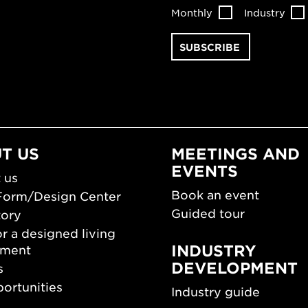
Monthly
Industry
T US
MEETINGS AND
EVENTS
 us
Book an event
Form/Design Center
Guided tour
tory
r a designed living
INDUSTRY
nment
DEVELOPMENT
s
ortunities
Industry guide
room