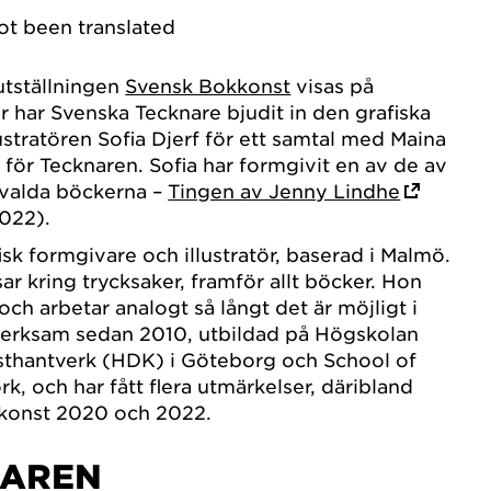
not been translated
utställningen
Svensk Bokkonst
visas på
har Svenska Tecknare bjudit in den grafiska
ustratören Sofia Djerf för ett samtal med Maina
 för Tecknaren. Sofia har formgivit en av de av
valda böckerna –
Tingen av Jenny Lindhe
2022).
isk formgivare och illustratör, baserad i Malmö.
r kring trycksaker, framför allt böcker. Hon
ch arbetar analogt så långt det är möjligt i
verksam sedan 2010, utbildad på Högskolan
sthantverk (HDK) i Göteborg och School of
rk, och har fått flera utmärkelser, däribland
kkonst 2020 och 2022.
NAREN