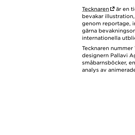
Tecknaren
är en t
bevakar illustration
genom reportage, in
gärna bevakningsom
internationella utbli
Tecknaren nummer 1,
designern Pallavi 
småbarnsböcker, en
analys av animerad