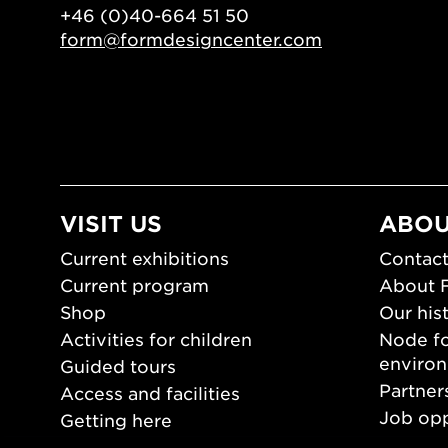
+46 (0)40-664 51 50
form@formdesigncenter.com
VISIT US
ABOU
Current exhibitions
Contact
Current program
About 
Shop
Our his
Activities for children
Node fo
enviro
Guided tours
Partner
Access and facilities
Job opp
Getting here
Press 
Opening hours