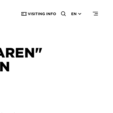
VISITING INFO
EN
AREN"
ON