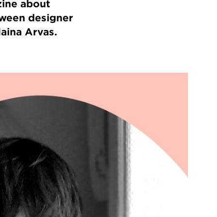
zine about
tween designer
Maina Arvas.