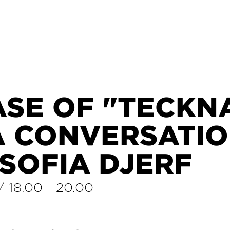
ASE OF "TECKN
A CONVERSATI
SOFIA DJERF
/
18.00
-
20.00