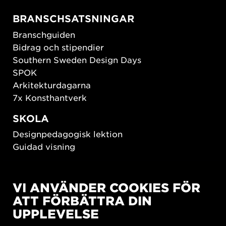
BRANSCHSATSNINGAR
Branschguiden
Bidrag och stipendier
Southern Sweden Design Days
SPOK
Arkitekturdagarna
7x Konsthantverk
SKOLA
Designpedagogisk lektion
Guidad visning
HÅLLBAR UTVECKLING
VI ANVÄNDER COOKIES FÖR
New European Bauhaus
ATT FÖRBÄTTRA DIN
SUSTAINORDIC
UPPLEVELSE
Share Future Living
Lek för demokrati