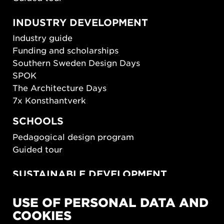
INDUSTRY DEVELOPMENT
Industry guide
Funding and scholarships
Southern Sweden Design Days
SPOK
The Architecture Days
7x Konsthantverk
SCHOOLS
Pedagogical design program
Guided tour
SUSTAINABLE DEVELOPMENT
New European Bauhaus
USE OF PERSONAL DATA AND
SUSTAINORDIC
COOKIES
Share Future Living