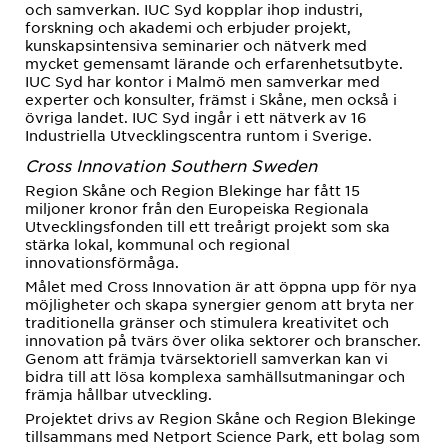
och samverkan. IUC Syd kopplar ihop industri,
forskning och akademi och erbjuder projekt,
kunskapsintensiva seminarier och nätverk med
mycket gemensamt lärande och erfarenhetsutbyte.
IUC Syd har kontor i Malmö men samverkar med
experter och konsulter, främst i Skåne, men också i
övriga landet. IUC Syd ingår i ett nätverk av 16
Industriella Utvecklingscentra runtom i Sverige.
Cross Innovation Southern Sweden
Region Skåne och Region Blekinge har fått 15
miljoner kronor från den Europeiska Regionala
Utvecklingsfonden till ett treårigt projekt som ska
stärka lokal, kommunal och regional
innovationsförmåga.
Målet med Cross Innovation är att öppna upp för nya
möjligheter och skapa synergier genom att bryta ner
traditionella gränser och stimulera kreativitet och
innovation på tvärs över olika sektorer och branscher.
Genom att främja tvärsektoriell samverkan kan vi
bidra till att lösa komplexa samhällsutmaningar och
främja hållbar utveckling.
Projektet drivs av Region Skåne och Region Blekinge
tillsammans med Netport Science Park, ett bolag som