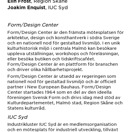
Elin Frost
, Region Skåne
Joakim Enquist
, IUC Syd
Form/Design Center
Form/Design Center är den främsta mötesplatsen för
arkitektur, design och konsthantverk i södra Sverige
och en nationell nod för gestaltad livsmiljö. I en unik
kulturhistorisk miljö i centrala Malmö kan besökare
uppleva utställningar, workshops och föreläsningar,
eller besöka butiken och tidskriftscaféet.
Form/Design Center är en plattform för branschen
och driver olika hållbarhetsprojekt.
Form/Design Center är utsedd av regeringen som
nationell nod för gestaltad livsmiljö och är officiell
partner i New European Bauhaus. Form/Design
Center startades 1964 som en del av den ideella
föreningen Svensk Form och drivs idag med stöd av
Kulturdepartementet, Malmö stad, Region Skåne och
Statens kulturråd.
IUC Syd
Industrikluster IUC Syd är en medlemsorganisation
och en mötesplats för industriell utveckling, tillväxt