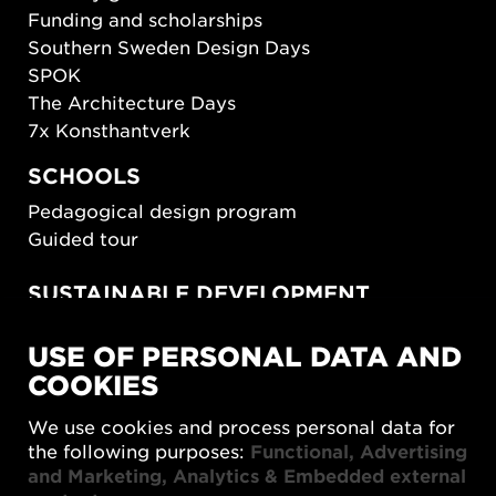
Funding and scholarships
Southern Sweden Design Days
SPOK
The Architecture Days
7x Konsthantverk
SCHOOLS
Pedagogical design program
Guided tour
SUSTAINABLE DEVELOPMENT
New European Bauhaus
USE OF PERSONAL DATA AND
SUSTAINORDIC
COOKIES
Share Future Living
Play for Democracy
We use cookies and process personal data for
What Matter_s
the following purposes:
Functional, Advertising
and Marketing, Analytics & Embedded external