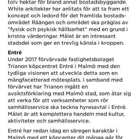
tolv hektar för bland annat bostadsbyggande.
White ar­ki­tekter har anlitats för att ta fram ett
kon­cept och led­ord för det fram­ti­da bo­stads­
om­rå­det Råängen och området ska präglas av
”fy­sisk och psy­kisk håll­bar­het” med en grund i
kristna vär­der­ingar. Målet är en intressant
stads­del som ger en trev­lig käns­la i kroppen.
Entré
Under 2017 förvärvade fastighetsbolaget
Trianon köpcentret Entré i Malmö med den
tydliga visionen att utveckla detta som en
mångfacetterad mötesplats. I samband med
förvärvet har Trianon ingått en
avsiktsförklaring med Malmö stad, som åtar sig
att verka för att verksamheter som rör
samhällsservice ska teckna hyresavtal i Entré.
Målet är att komplettera handeln med kultur,
aktiviteter och samhällsservice.
Entré har redan idag en säregen karaktär i
Malmö med ett köpcenter dit många går för