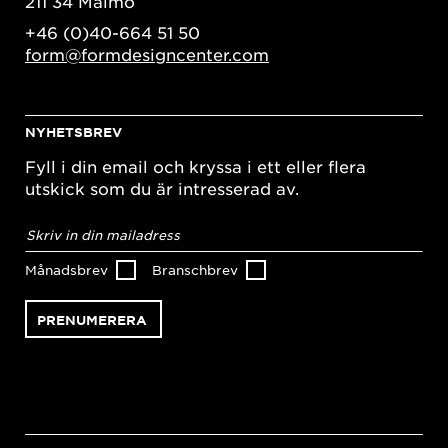
211 34 Malmö
+46 (0)40-664 51 50
form@formdesigncenter.com
NYHETSBREV
Fyll i din email och kryssa i ett eller flera
utskick som du är intresserad av.
E-
postadress
*
Månadsbrev
Branschbrev