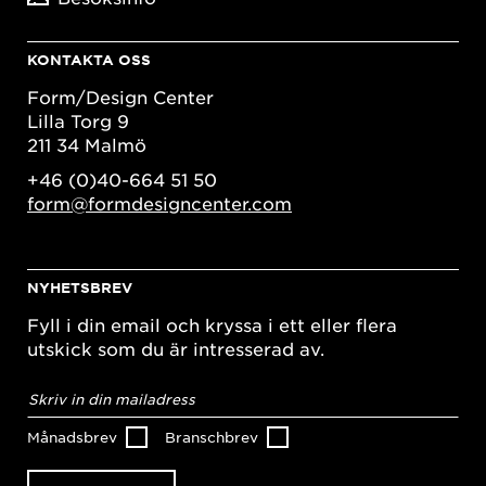
KONTAKTA OSS
Form/Design Center
Lilla Torg 9
211 34 Malmö
+46 (0)40-664 51 50
form@formdesigncenter.com
NYHETSBREV
Fyll i din email och kryssa i ett eller flera
utskick som du är intresserad av.
E-
postadress
*
Månadsbrev
Branschbrev