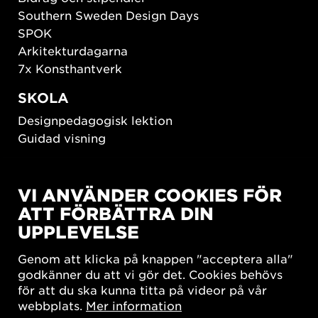
Southern Sweden Design Days
SPOK
Arkitekturdagarna
7x Konsthantverk
SKOLA
Designpedagogisk lektion
Guidad visning
HÅLLBAR UTVECKLING
VI ANVÄNDER COOKIES FÖR
New European Bauhaus
ATT FÖRBÄTTRA DIN
SUSTAINORDIC
UPPLEVELSE
Share Future Living
Lek för demokrati
Genom att klicka på knappen "acceptera alla"
What Matter_s
godkänner du att vi gör det. Cookies behövs
för att du ska kunna titta på videor på vår
webbplats.
Mer information