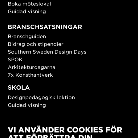
Boka möteslokal
Guidad visning
BRANSCHSATSNINGAR
Branschguiden
Bidrag och stipendier
Southern Sweden Design Days
SPOK
Arkitekturdagarna
7x Konsthantverk
SKOLA
Designpedagogisk lektion
Guidad visning
HÅLLBAR UTVECKLING
VI ANVÄNDER COOKIES FÖR
New European Bauhaus
ATT FÖRBÄTTRA DIN
SUSTAINORDIC