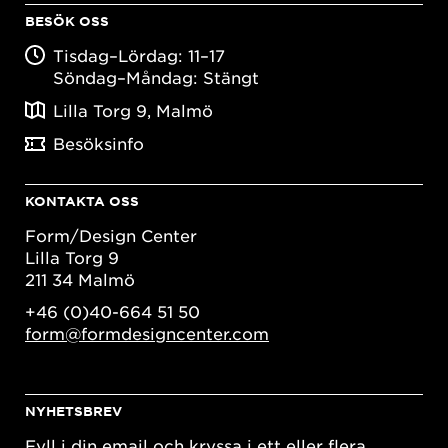
BESÖK OSS
Tisdag–Lördag: 11–17
Söndag–Måndag: Stängt
Lilla Torg 9, Malmö
Besöksinfo
KONTAKTA OSS
Form/Design Center
Lilla Torg 9
211 34 Malmö
+46 (0)40-664 51 50
form@formdesigncenter.com
NYHETSBREV
Fyll i din email och kryssa i ett eller flera