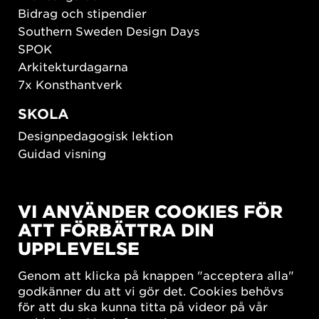
Bidrag och stipendier
Southern Sweden Design Days
SPOK
Arkitekturdagarna
7x Konsthantverk
SKOLA
Designpedagogisk lektion
Guidad visning
HÅLLBAR UTVECKLING
VI ANVÄNDER COOKIES FÖR
New European Bauhaus
ATT FÖRBÄTTRA DIN
SUSTAINORDIC
UPPLEVELSE
Share Future Living
Lek för demokrati
Genom att klicka på knappen "acceptera alla"
What Matter_s
godkänner du att vi gör det. Cookies behövs
för att du ska kunna titta på videor på vår