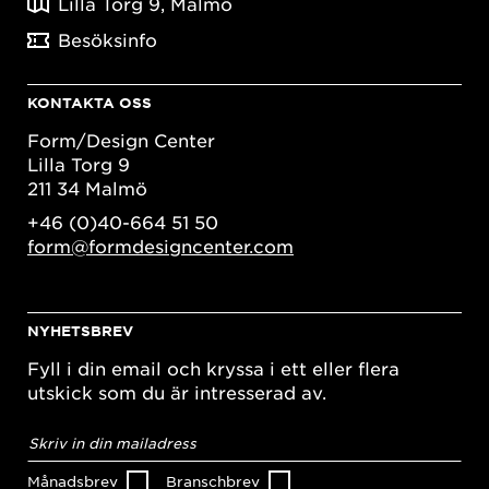
Lilla Torg 9, Malmö
Besöksinfo
KONTAKTA OSS
Form/Design Center
Lilla Torg 9
211 34 Malmö
+46 (0)40-664 51 50
form@formdesigncenter.com
NYHETSBREV
Fyll i din email och kryssa i ett eller flera
utskick som du är intresserad av.
E-
postadress
*
Månadsbrev
Branschbrev