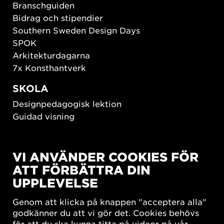
Branschguiden
Bidrag och stipendier
Southern Sweden Design Days
SPOK
Arkitekturdagarna
7x Konsthantverk
SKOLA
Designpedagogisk lektion
Guidad visning
HÅLLBAR UTVECKLING
VI ANVÄNDER COOKIES FÖR
New European Bauhaus
ATT FÖRBÄTTRA DIN
SUSTAINORDIC
UPPLEVELSE
Share Future Living
Lek för demokrati
Genom att klicka på knappen "acceptera alla"
What Matter_s
godkänner du att vi gör det. Cookies behövs
för att du ska kunna titta på videor på vår