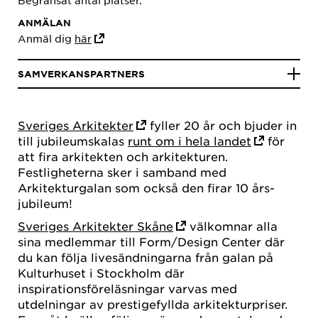
Begränsat antal platser.
ANMÄLAN
Anmäl dig
här
SAMVERKANSPARTNERS
Sveriges Arkitekter
fyller 20 år och bjuder in
till jubileumskalas
runt om i hela landet
för
att fira arkitekten och arkitekturen.
Festligheterna sker i samband med
Arkitekturgalan som också den firar 10 års-
jubileum!
Sveriges Arkitekter Skåne
välkomnar alla
sina medlemmar till Form/Design Center där
du kan följa livesändningarna från galan på
Kulturhuset i Stockholm där
inspirationsföreläsningar varvas med
utdelningar av prestigefyllda arkitekturpriser.