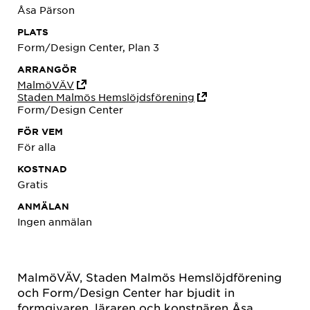
Åsa Pärson
PLATS
Form/Design Center, Plan 3
ARRANGÖR
MalmöVÄV
Staden Malmös Hemslöjdsförening
Form/Design Center
FÖR VEM
För alla
KOSTNAD
Gratis
ANMÄLAN
Ingen anmälan
MalmöVÄV, Staden Malmös Hemslöjdförening
och Form/Design Center har bjudit in
formgivaren, läraren och konstnären Åsa