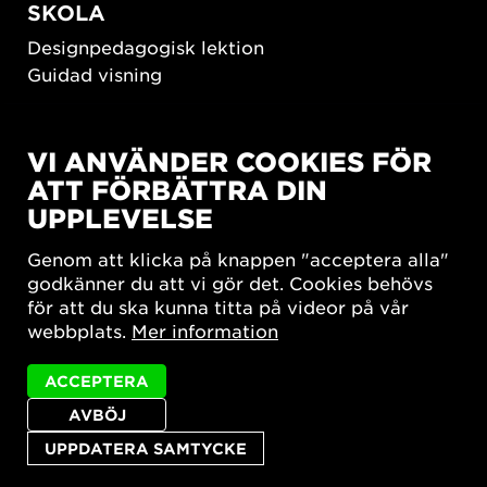
SKOLA
Designpedagogisk lektion
Guidad visning
HÅLLBAR UTVECKLING
VI ANVÄNDER COOKIES FÖR
New European Bauhaus
ATT FÖRBÄTTRA DIN
SUSTAINORDIC
UPPLEVELSE
Share Future Living
Lek för demokrati
Genom att klicka på knappen "acceptera alla"
What Matter_s
godkänner du att vi gör det. Cookies behövs
för att du ska kunna titta på videor på vår
webbplats.
Mer information
ACCEPTERA
AVBÖJ
Integritetspolicy
Tillgänglighetsredogörelse
Sajtkarta
Cookie-inställningar
UPPDATERA SAMTYCKE
© 2026 Form/Design Center