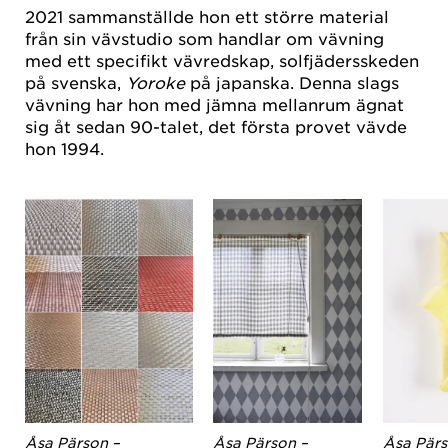
2021 sammanställde hon ett större material
från sin vävstudio som handlar om vävning
med ett specifikt vävredskap, solfjädersskeden
på svenska,
Yoroke
på japanska. Denna slags
vävning har hon med jämna mellanrum ägnat
sig åt sedan 90-talet, det första provet vävde
hon 1994.
Åsa Pärson –
Åsa Pärson –
Åsa Pärs