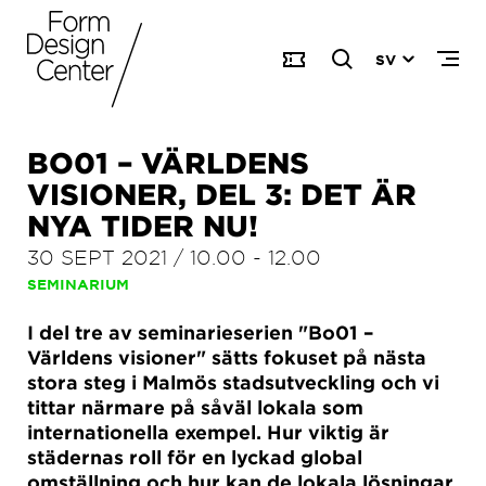
SV
BO01 – VÄRLDENS
VISIONER, DEL 3: DET ÄR
NYA TIDER NU!
30 SEPT 2021
/
10.00
-
12.00
SEMINARIUM
I del tre av seminarieserien "Bo01 –
Världens visioner" sätts fokuset på nästa
stora steg i Malmös stadsutveckling och vi
tittar närmare på såväl lokala som
internationella exempel. Hur viktig är
städernas roll för en lyckad global
omställning och hur kan de lokala lösningar