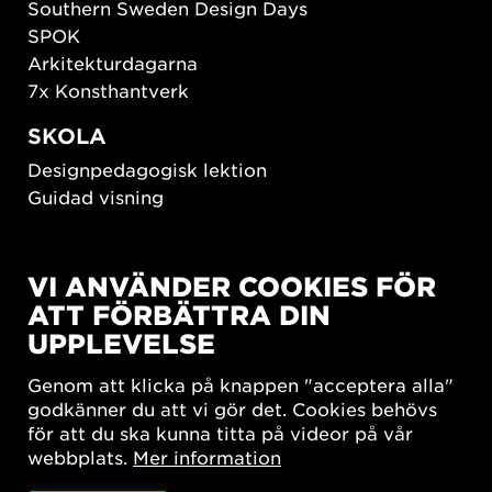
Southern Sweden Design Days
SPOK
Arkitekturdagarna
7x Konsthantverk
SKOLA
Designpedagogisk lektion
Guidad visning
HÅLLBAR UTVECKLING
VI ANVÄNDER COOKIES FÖR
New European Bauhaus
ATT FÖRBÄTTRA DIN
SUSTAINORDIC
UPPLEVELSE
Share Future Living
Lek för demokrati
Genom att klicka på knappen "acceptera alla"
What Matter_s
godkänner du att vi gör det. Cookies behövs
för att du ska kunna titta på videor på vår
webbplats.
Mer information