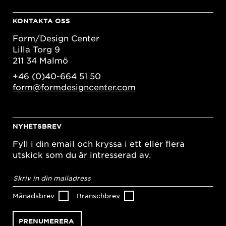
KONTAKTA OSS
Form/Design Center
Lilla Torg 9
211 34 Malmö
+46 (0)40-664 51 50
form@formdesigncenter.com
NYHETSBREV
Fyll i din email och kryssa i ett eller flera
utskick som du är intresserad av.
E-
postadress
*
Månadsbrev
Branschbrev