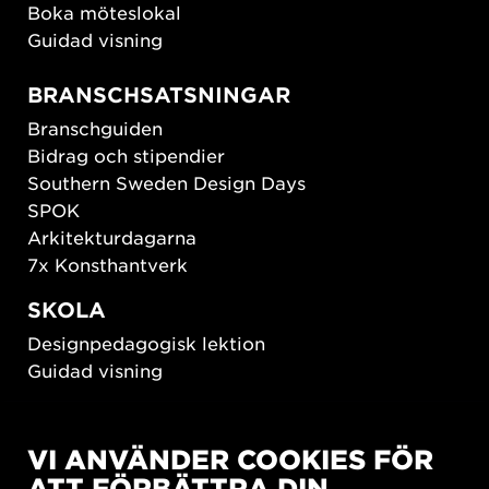
Boka möteslokal
Guidad visning
BRANSCHSATSNINGAR
Branschguiden
Bidrag och stipendier
Southern Sweden Design Days
SPOK
Arkitekturdagarna
7x Konsthantverk
SKOLA
Designpedagogisk lektion
Guidad visning
HÅLLBAR UTVECKLING
VI ANVÄNDER COOKIES FÖR
New European Bauhaus
ATT FÖRBÄTTRA DIN
SUSTAINORDIC