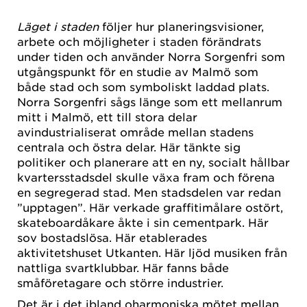
Läget i staden
följer hur planeringsvisioner,
arbete och möjligheter i staden förändrats
under tiden och använder Norra Sorgenfri som
utgångspunkt för en studie av Malmö som
både stad och som symboliskt laddad plats.
Norra Sorgenfri sågs länge som ett mellanrum
mitt i Malmö, ett till stora delar
avindustrialiserat område mellan stadens
centrala och östra delar. Här tänkte sig
politiker och planerare att en ny, socialt hållbar
kvartersstadsdel skulle växa fram och förena
en segregerad stad. Men stadsdelen var redan
”upptagen”. Här verkade graffitimålare ostört,
skateboardåkare åkte i sin cementpark. Här
sov bostadslösa. Här etablerades
aktivitetshuset Utkanten. Här ljöd musiken från
nattliga svartklubbar. Här fanns både
småföretagare och större industrier.
Det är i det ibland oharmoniska mötet mellan