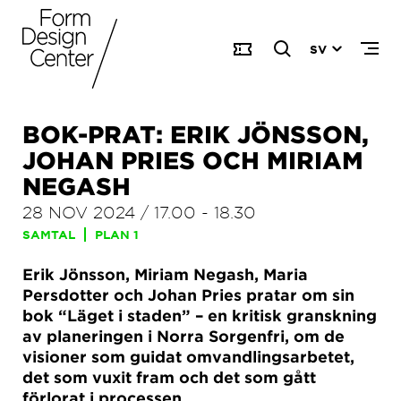
SV
BOK-PRAT: ERIK JÖNSSON,
JOHAN PRIES OCH MIRIAM
NEGASH
28 NOV 2024
/
17.00
-
18.30
SAMTAL
PLAN 1
Erik Jönsson, Miriam Negash, Maria
Persdotter och Johan Pries pratar om sin
bok “Läget i staden” – en kritisk granskning
av planeringen i Norra Sorgenfri, om de
visioner som guidat omvandlingsarbetet,
det som vuxit fram och det som gått
förlorat i processen.