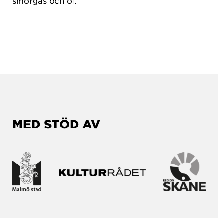
smörgås och öl.
MED STÖD AV