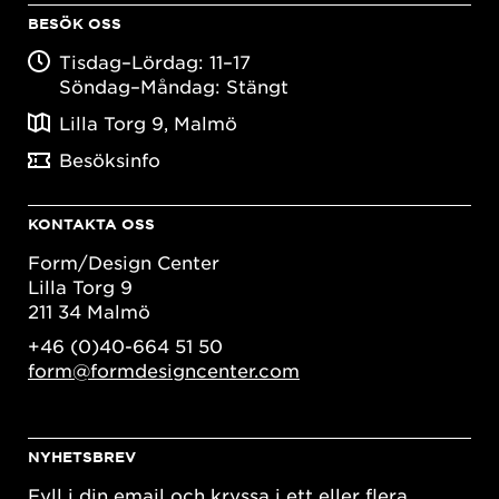
BESÖK OSS
Tisdag–Lördag: 11–17
Söndag–Måndag: Stängt
Lilla Torg 9, Malmö
Besöksinfo
KONTAKTA OSS
Form/Design Center
Lilla Torg 9
211 34 Malmö
+46 (0)40-664 51 50
form@formdesigncenter.com
NYHETSBREV
Fyll i din email och kryssa i ett eller flera