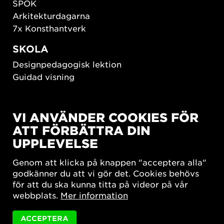
SPOK
Arkitekturdagarna
7x Konsthantverk
SKOLA
Designpedagogisk lektion
Guidad visning
HÅLLBAR UTVECKLING
VI ANVÄNDER COOKIES FÖR
New European Bauhaus
ATT FÖRBÄTTRA DIN
SUSTAINORDIC
UPPLEVELSE
Share Future Living
Lek för demokrati
Genom att klicka på knappen "acceptera alla"
What Matter_s
godkänner du att vi gör det. Cookies behövs
för att du ska kunna titta på videor på vår
webbplats.
Mer information
ACCEPTERA