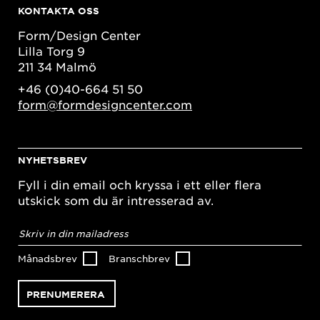
KONTAKTA OSS
Form/Design Center
Lilla Torg 9
211 34 Malmö
+46 (0)40-664 51 50
form@formdesigncenter.com
NYHETSBREV
Fyll i din email och kryssa i ett eller flera
utskick som du är intresserad av.
E-
postadress
*
Månadsbrev
Branschbrev