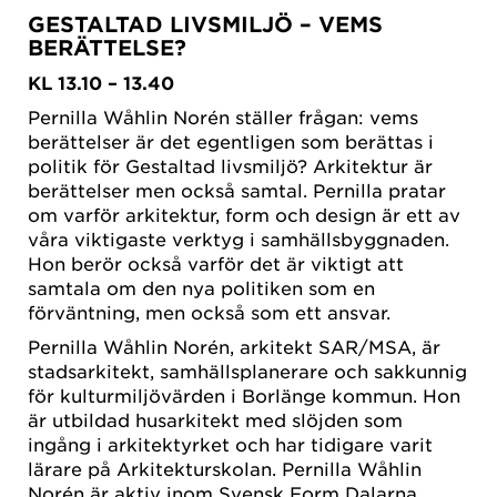
GESTALTAD LIVSMILJÖ – VEMS
BERÄTTELSE?
KL 13.10 – 13.40
Pernilla Wåhlin Norén ställer frågan: vems
berättelser är det egentligen som berättas i
politik för Gestaltad livsmiljö? Arkitektur är
berättelser men också samtal. Pernilla pratar
om varför arkitektur, form och design är ett av
våra viktigaste verktyg i samhällsbyggnaden.
Hon berör också varför det är viktigt att
samtala om den nya politiken som en
förväntning, men också som ett ansvar.
Pernilla Wåhlin Norén, arkitekt SAR/MSA, är
stadsarkitekt, samhällsplanerare och sakkunnig
för kulturmiljövärden i Borlänge kommun. Hon
är utbildad husarkitekt med slöjden som
ingång i arkitektyrket och har tidigare varit
lärare på Arkitekturskolan. Pernilla Wåhlin
Norén är aktiv inom Svensk Form Dalarna,