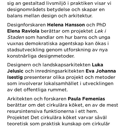
sig an gestaltad livsmiljö i praktiken visar vi
designområdets betydelse och skapar en
 SE DENNA
balans mellan design och arkitektur.
 BEHÖVER
ODKÄNNA
Designforskaren
Helena Hansson
och PhD
IES FÖR
Elena Raviola
berättar om projektet
Lek i
DSFÖRING
Staden
som handlar om hur barns och unga
vuxnas demokratiska agentskap kan ökas i
OKIES-
LLNINGAR
stadsutveckling genom utforskning av nya
på YouTube
konstnärliga designmetoder.
Designern och landskapsarkitekten
Luka
Jelusic
och inredningsarkitekten
Eva Johanna
Isestig
presenterar olika projekt och metoder
som involverar lokalsamhället i utvecklingen
av det offentliga rummet.
Arkitekten och forskaren
Paula Femenias
berättar om det cirkulära köket, en av de mest
resursintensiva funktionerna i ett hem.
Projektet Det cirkulära köket varvar såväl
teoretisk som praktisk kunskap om cirkulär