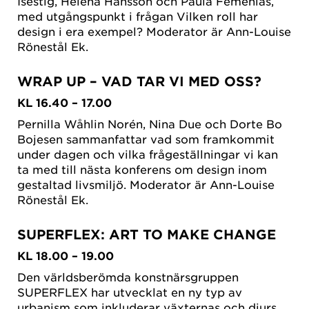
Isestig, Helena Hansson och Paula Femenias,
med utgångspunkt i frågan Vilken roll har
design i era exempel? Moderator är Ann-Louise
Rönestål Ek.
WRAP UP – VAD TAR VI MED OSS?
KL 16.40 – 17.00
Pernilla Wåhlin Norén, Nina Due och Dorte Bo
Bojesen sammanfattar vad som framkommit
under dagen och vilka frågeställningar vi kan
ta med till nästa konferens om design inom
gestaltad livsmiljö. Moderator är Ann-Louise
Rönestål Ek.
SUPERFLEX: ART TO MAKE CHANGE
KL 18.00 – 19.00
Den världsberömda konstnärsgruppen
SUPERFLEX har utvecklat en ny typ av
urbanism som inkluderar växternas och djurs