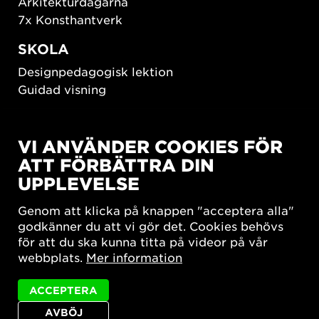
Arkitekturdagarna
7x Konsthantverk
SKOLA
Designpedagogisk lektion
Guidad visning
HÅLLBAR UTVECKLING
VI ANVÄNDER COOKIES FÖR
New European Bauhaus
ATT FÖRBÄTTRA DIN
SUSTAINORDIC
UPPLEVELSE
Share Future Living
Lek för demokrati
Genom att klicka på knappen "acceptera alla"
What Matter_s
godkänner du att vi gör det. Cookies behövs
för att du ska kunna titta på videor på vår
webbplats.
Mer information
ACCEPTERA
AVBÖJ
Integritetspolicy
Tillgänglighetsredogörelse
Sajtkarta