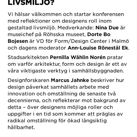
LIVSMILJÖ?
Vi hälsar välkommen och startar konferensen
med reflektioner om designens roll inom
gestaltad livsmiljö. Medverkande:
Nina Due
är
 SE DENNA
museichef på Röhsska museet,
Dorte Bo
 BEHÖVER
Bojesen
är VD för Form/Design Center i Malmö
ODKÄNNA
och dagens moderator
Ann-Louise Rönestål Ek
.
IES FÖR
DSFÖRING
Stadsarkitekten
Pernilla Wåhlin Norén
pratar
om varför arkitektur, form och design är ett av
OKIES-
LLNINGAR
våra viktigaste verktyg i samhällsbyggnaden.
på YouTube
Designforskaren
Marcus Jahnke
beskriver hur
design påverkat samhällets arbete med
innovation och omställning de senaste två
decennierna, och reflekterar mot bakgrund av
detta – över designens möjliga roller och
uppgifter i en tid som kommer att präglas av
radikal omställning för ökad långsiktig
hållbarhet.