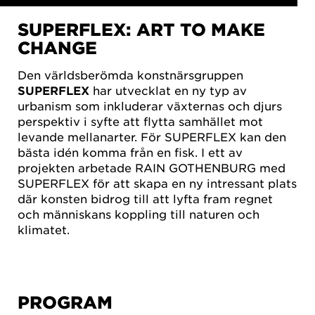
SUPERFLEX: ART TO MAKE
CHANGE
Den världsberömda konstnärsgruppen
SUPERFLEX
har utvecklat en ny typ av
urbanism som inkluderar växternas och djurs
 SE DENNA
perspektiv i syfte att flytta samhället mot
 BEHÖVER
levande mellanarter. För SUPERFLEX kan den
ODKÄNNA
bästa idén komma från en fisk. I ett av
IES FÖR
projekten arbetade RAIN GOTHENBURG med
DSFÖRING
SUPERFLEX för att skapa en ny intressant plats
OKIES-
där konsten bidrog till att lyfta fram regnet
LLNINGAR
och människans koppling till naturen och
på YouTube
klimatet.
PROGRAM