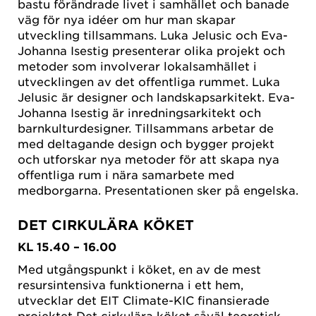
bastu förändrade livet i samhället och banade
väg för nya idéer om hur man skapar
utveckling tillsammans. Luka Jelusic och Eva-
Johanna Isestig presenterar olika projekt och
metoder som involverar lokalsamhället i
utvecklingen av det offentliga rummet. Luka
Jelusic är designer och landskapsarkitekt. Eva-
Johanna Isestig är inredningsarkitekt och
barnkulturdesigner. Tillsammans arbetar de
med deltagande design och bygger projekt
och utforskar nya metoder för att skapa nya
offentliga rum i nära samarbete med
medborgarna. Presentationen sker på engelska.
DET CIRKULÄRA KÖKET
KL 15.40 – 16.00
Med utgångspunkt i köket, en av de mest
resursintensiva funktionerna i ett hem,
utvecklar det EIT Climate-KIC finansierade
projektet Det cirkulära köket såväl teoretisk