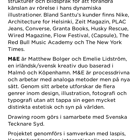
strukturer och bildspråk för att förändra
känslan av rörelse i hans dynamiska
illustrationer. Bland Santtu’s kunder finns Nike,
Architecture for Helsinki, Zeit Magazin, PLAC
Jeans, Converse, Granta Books, Husky Rescue,
Wired Magazine, Flow Festival, (Capsule), The
Red Bull Music Academy och The New York
Times.
M&E
är Matthew Bolger och Emelie Lidström,
en irländsk/svensk kreativ duo baserad i
Malmö och Köpenhamn. M&E är processdrivna
och arbetar med analoga metoder men på nya
sätt. Genom sitt arbete utforskar de flera
genrer inom design, illustration, fotografi och
typografi utan att tappa sin egen mycket
distinkta estetisk och syn på världen.
Drawing room görs i samarbete med Svenska
Tecknare Syd.
Projektet genomförs i samverkan med Iaspis,