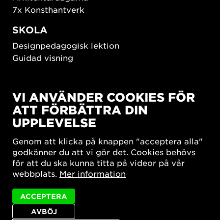
7x Konsthantverk
SKOLA
Designpedagogisk lektion
Guidad visning
HÅLLBAR UTVECKLING
VI ANVÄNDER COOKIES FÖR
New European Bauhaus
ATT FÖRBÄTTRA DIN
SUSTAINORDIC
UPPLEVELSE
Share Future Living
Lek för demokrati
Genom att klicka på knappen "acceptera alla"
What Matter_s
godkänner du att vi gör det. Cookies behövs
för att du ska kunna titta på videor på vår
webbplats.
Mer information
ACCEPTERA
AVBÖJ
Integritetspolicy
Tillgänglighetsredogörelse
Sajtkarta
Cookie-inställningar