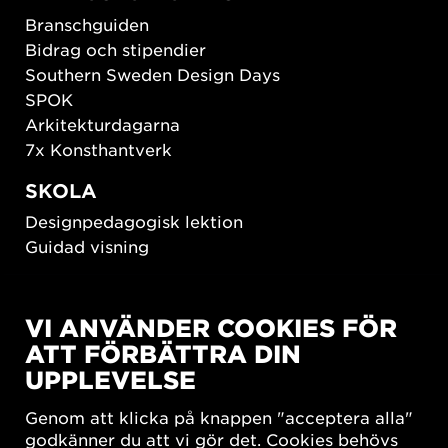
Branschguiden
Bidrag och stipendier
Southern Sweden Design Days
SPOK
Arkitekturdagarna
7x Konsthantverk
SKOLA
Designpedagogisk lektion
Guidad visning
HÅLLBAR UTVECKLING
VI ANVÄNDER COOKIES FÖR
New European Bauhaus
ATT FÖRBÄTTRA DIN
SUSTAINORDIC
UPPLEVELSE
Share Future Living
Lek för demokrati
Genom att klicka på knappen "acceptera alla"
What Matter_s
godkänner du att vi gör det. Cookies behövs