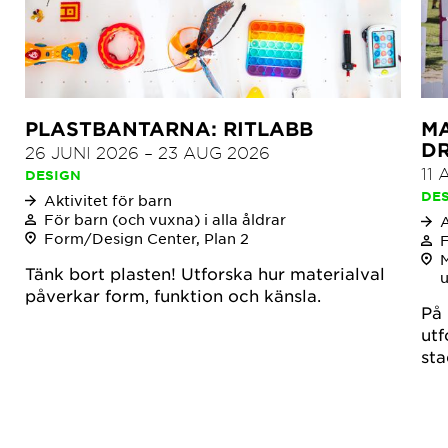
PLASTBANTARNA: RITLABB
MA
D
26 JUNI 2026
–
23 AUG 2026
11
DESIGN
DE
Aktivitet för barn
För barn (och vuxna) i alla åldrar
A
Form/Design Center, Plan 2
F
Tänk bort plasten! Utforska hur materialval
u
påverkar form, funktion och känsla.
På 
utf
sta