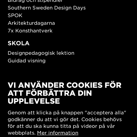
Southern Sweden Design Days
SPOK
Arkitekturdagarna
7x Konsthantverk
SKOLA
Designpedagogisk lektion
Guidad visning
HÅLLBAR UTVECKLING
VI ANVÄNDER COOKIES FÖR
New European Bauhaus
ATT FÖRBÄTTRA DIN
SUSTAINORDIC
UPPLEVELSE
Share Future Living
Lek för demokrati
Genom att klicka på knappen "acceptera alla"
What Matter_s
godkänner du att vi gör det. Cookies behövs
för att du ska kunna titta på videor på vår
webbplats.
Mer information