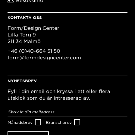
Besöksinfo
KONTAKTA OSS
Form/Design Center
Lilla Torg 9
211 34 Malmö
+46 (0)40-664 51 50
form@formdesigncenter.com
NYHETSBREV
Fyll i din email och kryssa i ett eller flera
utskick som du är intresserad av.
E-
postadress
*
Månadsbrev
Branschbrev