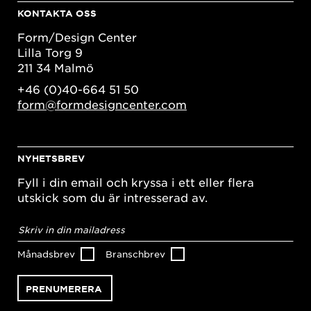
KONTAKTA OSS
Form/Design Center
Lilla Torg 9
211 34 Malmö
+46 (0)40-664 51 50
form@formdesigncenter.com
NYHETSBREV
Fyll i din email och kryssa i ett eller flera
utskick som du är intresserad av.
E-
postadress
*
Månadsbrev
Branschbrev