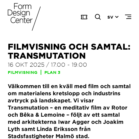
SV
FILMVISNING OCH SAMTAL:
TRANSMUTATION
16 OKT 2025
/
17.00
-
19.00
FILMVISNING
PLAN 3
Välkommen till en kväll med film och samtal
om materialens kretslopp och industrins
avtryck på landskapet. Vi visar
Transmutation – en meditativ film av Rotor
och Bêka & Lemoine – följt av ett samtal
med arkitekterna Iwar Agger och Joakim
Lyth samt Linda Eriksson från
Stadsfastigheter Malmö stad.