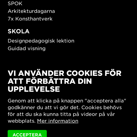
SPOK
Arkitekturdagarna
7x Konsthantverk
SKOLA
Designpedagogisk lektion
Guidad visning
HÅLLBAR UTVECKLING
VI ANVÄNDER COOKIES FÖR
New European Bauhaus
ATT FÖRBÄTTRA DIN
SUSTAINORDIC
UPPLEVELSE
Share Future Living
Lek för demokrati
Genom att klicka på knappen "acceptera alla"
What Matter_s
godkänner du att vi gör det. Cookies behövs
för att du ska kunna titta på videor på vår
webbplats.
Mer information
ACCEPTERA