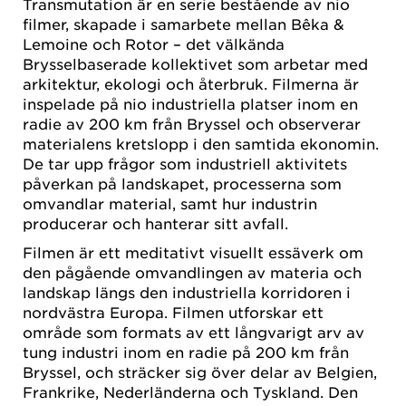
Transmutation är en serie bestående av nio
filmer, skapade i samarbete mellan Bêka &
Lemoine och Rotor – det välkända
Brysselbaserade kollektivet som arbetar med
arkitektur, ekologi och återbruk. Filmerna är
inspelade på nio industriella platser inom en
radie av 200 km från Bryssel och observerar
materialens kretslopp i den samtida ekonomin.
De tar upp frågor som industriell aktivitets
påverkan på landskapet, processerna som
omvandlar material, samt hur industrin
producerar och hanterar sitt avfall.
Filmen är ett meditativt visuellt essäverk om
den pågående omvandlingen av materia och
landskap längs den industriella korridoren i
nordvästra Europa. Filmen utforskar ett
område som formats av ett långvarigt arv av
tung industri inom en radie på 200 km från
Bryssel, och sträcker sig över delar av Belgien,
Frankrike, Nederländerna och Tyskland. Den