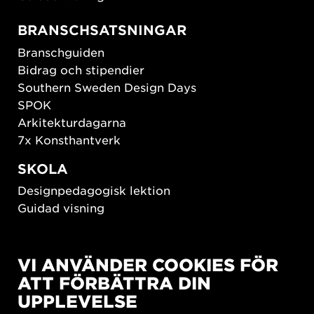
BRANSCHSATSNINGAR
Branschguiden
Bidrag och stipendier
Southern Sweden Design Days
SPOK
Arkitekturdagarna
7x Konsthantverk
SKOLA
Designpedagogisk lektion
Guidad visning
HÅLLBAR UTVECKLING
VI ANVÄNDER COOKIES FÖR
New European Bauhaus
ATT FÖRBÄTTRA DIN
SUSTAINORDIC
UPPLEVELSE
Share Future Living