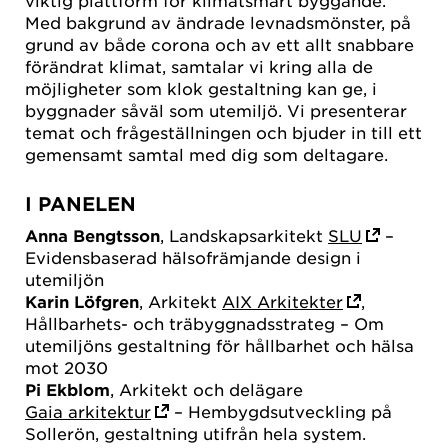
viktig plattform för klimatsmart byggande.
Med bakgrund av ändrade levnadsmönster, på
grund av både corona och av ett allt snabbare
förändrat klimat, samtalar vi kring alla de
möjligheter som klok gestaltning kan ge, i
byggnader såväl som utemiljö. Vi presenterar
temat och frågeställningen och bjuder in till ett
gemensamt samtal med dig som deltagare.
I PANELEN
Anna Bengtsson
, Landskapsarkitekt
SLU
–
Evidensbaserad hälsofrämjande design i
utemiljön
Karin Löfgren
, Arkitekt
AIX Arkitekter
,
Hållbarhets- och träbyggnadsstrateg – Om
utemiljöns gestaltning för hållbarhet och hälsa
mot 2030
Pi Ekblom
, Arkitekt och delägare
Gaia arkitektur
– Hembygdsutveckling på
Sollerön, gestaltning utifrån hela system.