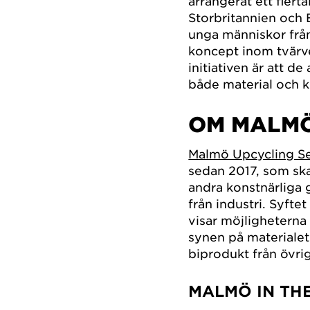
arrangerat ett flert
Storbritannien och E
unga människor frå
koncept inom tvärv
initiativen är att de
både material och 
OM MALMÖ
Malmö Upcycling Se
sedan 2017, som skap
andra konstnärliga 
från industri. Syfte
visar möjligheterna
synen på materialet
biprodukt från övrig
MALMÖ IN TH