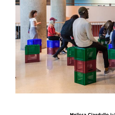
Melissa Ciardullo
bö