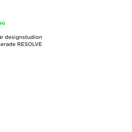
NG
när designstudion
aserade RESOLVE