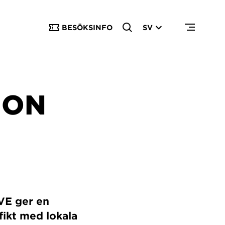
BESÖKSINFO
SV
MON
VE ger en
fikt med lokala