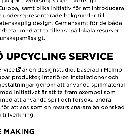
al projekt, workshops och föredrag i
uropa, samt olika initiativ för att introducera
n underrepresenterade bakgrunder till
etenskaplig design. Gemensamt för de båda
 arbetar med att ta tillvara på lokala resurser
kunskapsmässigt.
 UPCYCLING SERVICE
rvice
är en designstudio, baserad i Malmö
ar produkter, interiörer, installationer och
gestaltningar genom att använda spillmaterial
t med initiativet är att ta fram exempel som
 med att använda spill och försöka ändra
 för att ses som en resurs snarare än oönskad
 tillverkning.
E MAKING