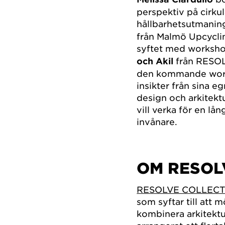
perspektiv på cirku
hållbarhetsutmaninga
från Malmö Upcycli
syftet med worksho
och Akil
från RESOL
den kommande work
insikter från sina 
design och arkitekt
vill verka för en l
invånare.
OM RESOL
RESOLVE COLLECT
som syftar till att
kombinera arkitektu