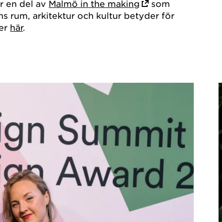
 en del av
Malmö in the making
som
ns rum, arkitektur och kultur betyder för
er
här
.