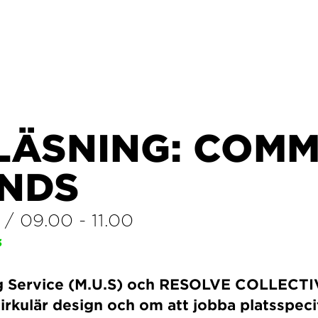
LÄSNING: COM
NDS
/
09.00
-
11.00
3
g Service (M.U.S) och RESOLVE COLLECTI
irkulär design och om att jobba platsspeci