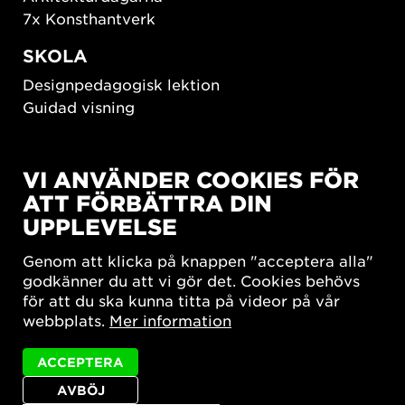
7x Konsthantverk
SKOLA
Designpedagogisk lektion
Guidad visning
HÅLLBAR UTVECKLING
VI ANVÄNDER COOKIES FÖR
New European Bauhaus
ATT FÖRBÄTTRA DIN
SUSTAINORDIC
UPPLEVELSE
Share Future Living
Lek för demokrati
Genom att klicka på knappen "acceptera alla"
What Matter_s
godkänner du att vi gör det. Cookies behövs
för att du ska kunna titta på videor på vår
webbplats.
Mer information
ACCEPTERA
AVBÖJ
Integritetspolicy
Tillgänglighetsredogörelse
Sajtkarta
Cookie-inställningar