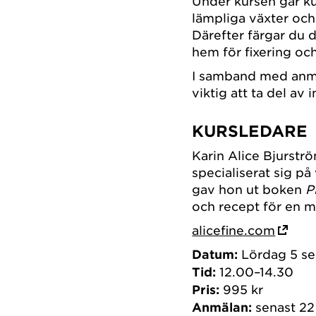
Under kursen går k
lämpliga växter oc
Därefter färgar du 
hem för fixering o
I samband med anmäl
viktig att ta del av
KURSLEDARE
Karin Alice Bjurstr
specialiserat sig p
gav hon ut boken
P
och recept för en m
alicefine.com
Datum:
Lördag 5 se
Tid:
12.00–14.30
Pris:
995 kr
Anmälan:
senast 22