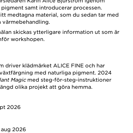
ursledaren Karin Alice Bjurström igenom
h pigment samt introducerar processen.
ditt medtagna material, som du sedan tar med
ch värmebehandling.
an skickas ytterligare information ut som är
 inför workshopen.
öm driver klädmärket ALICE FINE och har
å växtfärgning med naturliga pigment. 2024
lant Magic
med steg-för-steg-instruktioner
ängd olika projekt att göra hemma.
pt 2026
 aug 2026