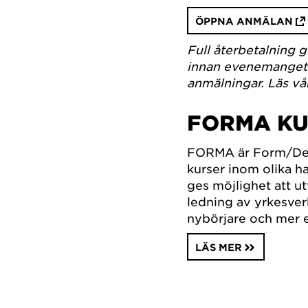
ÖPPNA ANMÄLAN
Full återbetalning 
innan evenemanget. 
anmälningar. Läs vå
FORMA K
FORMA är Form/Des
kurser inom olika h
ges möjlighet att ut
ledning av yrkesve
nybörjare och mer e
LÄS MER