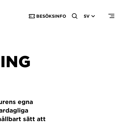
BESÖKSINFO
SV
ING
urens egna
ardagliga
ållbart sätt att