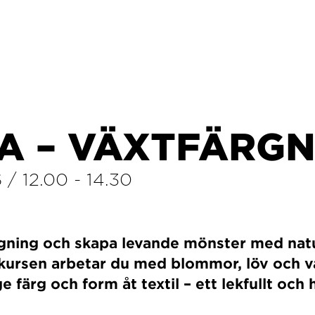
A – VÄXTFÄRGN
6
/
12.00
-
14.30
rgning och skapa levande mönster med nat
kursen arbetar du med blommor, löv och v
e färg och form åt textil – ett lekfullt och h