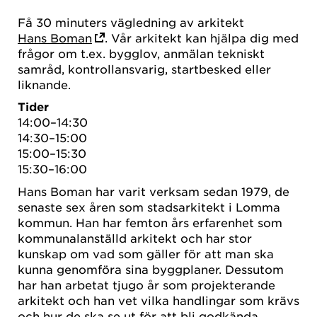
Få 30 minuters vägledning av arkitekt
Hans Boman
. Vår arkitekt kan hjälpa dig med
frågor om t.ex. bygglov, anmälan tekniskt
samråd, kontrollansvarig, startbesked eller
liknande.
Tider
14:00–14:30
14:30–15:00
15:00–15:30
15:30–16:00
Hans Boman har varit verksam sedan 1979, de
senaste sex åren som stadsarkitekt i Lomma
kommun. Han har femton års erfarenhet som
kommunalanställd arkitekt och har stor
kunskap om vad som gäller för att man ska
kunna genomföra sina byggplaner. Dessutom
har han arbetat tjugo år som projekterande
arkitekt och han vet vilka handlingar som krävs
och hur de ska se ut för att bli godkända.