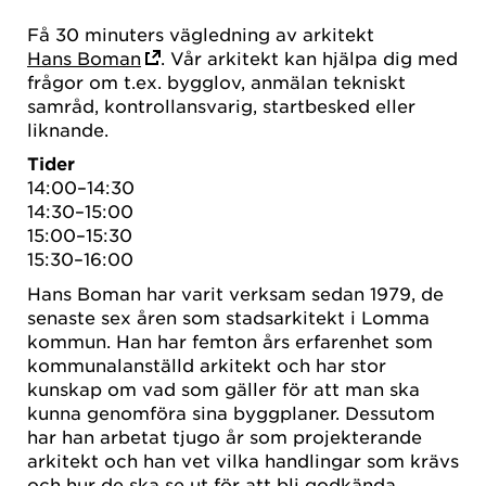
Få 30 minuters vägledning av arkitekt
Hans Boman
. Vår arkitekt kan hjälpa dig med
frågor om t.ex. bygglov, anmälan tekniskt
samråd, kontrollansvarig, startbesked eller
liknande.
Tider
14:00–14:30
14:30–15:00
15:00–15:30
15:30–16:00
Hans Boman har varit verksam sedan 1979, de
senaste sex åren som stadsarkitekt i Lomma
kommun. Han har femton års erfarenhet som
kommunalanställd arkitekt och har stor
kunskap om vad som gäller för att man ska
kunna genomföra sina byggplaner. Dessutom
har han arbetat tjugo år som projekterande
arkitekt och han vet vilka handlingar som krävs
och hur de ska se ut för att bli godkända.