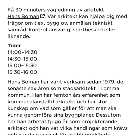
Få 30 minuters vägledning av arkitekt
Hans Boman
. Vår arkitekt kan hjälpa dig med
frågor om t.ex. bygglov, anmälan tekniskt
samråd, kontrollansvarig, startbesked eller
liknande.
Tider
14:00–14:30
14:30–15:00
15:00–15:30
15:30–16:00
Hans Boman har varit verksam sedan 1979, de
senaste sex åren som stadsarkitekt i Lomma
kommun. Han har femton års erfarenhet som
kommunalanställd arkitekt och har stor
kunskap om vad som gäller för att man ska
kunna genomföra sina byggplaner. Dessutom
har han arbetat tjugo år som projekterande
arkitekt och han vet vilka handlingar som krävs
och hur de ska se ut för att bli godkända.