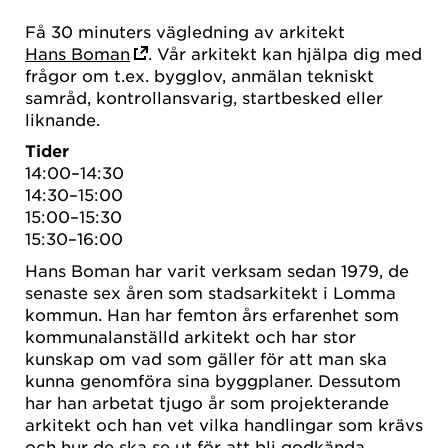
Få 30 minuters vägledning av arkitekt
Hans Boman
. Vår arkitekt kan hjälpa dig med
frågor om t.ex. bygglov, anmälan tekniskt
samråd, kontrollansvarig, startbesked eller
liknande.
Tider
14:00–14:30
14:30–15:00
15:00–15:30
15:30–16:00
Hans Boman har varit verksam sedan 1979, de
senaste sex åren som stadsarkitekt i Lomma
kommun. Han har femton års erfarenhet som
kommunalanställd arkitekt och har stor
kunskap om vad som gäller för att man ska
kunna genomföra sina byggplaner. Dessutom
har han arbetat tjugo år som projekterande
arkitekt och han vet vilka handlingar som krävs
och hur de ska se ut för att bli godkända.